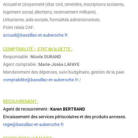
Accueil et citoyenneté (état civil, cimetière, inscriptions scolaires,
logement social, élections, recensement militaire).
Urbanisme, aide sociale, formalités administratives.
Point relais CAF.
accueil@bassillac-et-auberoche.fr
COMPTABILITÉ – ETAT de la DETTE :
Responsable :
Nicole DURAND
Agent comptable :
Marie-Josée LAFAYE
Mandatement des dépenses, suivi budgétaire, gestion de la paie.
comptabilite@bassillac-et-auberoche.fr
/
finances@bassillac-et-
auberoche.fr
RECOUVREMENT :
Agent de recouvrement :
Karen BERTRAND
Encaissement des services périscolaires et des produits annexes.
regie@bassillac-et-auberoche.fr